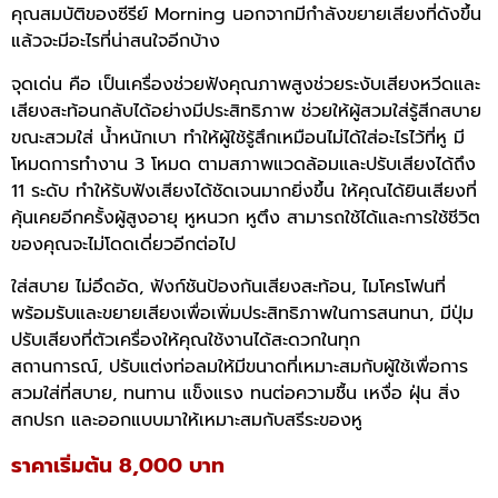
คุณสมบัติของซีรีย์ Morning นอกจากมีกำลังขยายเสียงที่ดังขึ้น
แล้วจะมีอะไรที่น่าสนใจอีกบ้าง
จุดเด่น คือ เป็นเครื่องช่วยฟังคุณภาพสูงช่วยระงับเสียงหวีดและ
เสียงสะท้อนกลับได้อย่างมีประสิทธิภาพ ช่วยให้ผู้สวมใส่รู้สีกสบาย
ขณะสวมใส่ น้ำหนักเบา ทำให้ผู้ใช้รู้สึกเหมือนไม่ได้ใส่อะไรไว้ที่หู มี
โหมดการทำงาน 3 โหมด ตามสภาพแวดล้อมและปรับเสียงได้ถึง
11 ระดับ ทำให้รับฟังเสียงได้ชัดเจนมากยิ่งขึ้น ให้คุณได้ยินเสียงที่
คุ้นเคยอีกครั้งผู้สูงอายุ หูหนวก หูตึง สามารถใช้ได้และการใช้ชีวิต
ของคุณจะไม่โดดเดี่ยวอีกต่อไป
ใส่สบาย ไม่อึดอัด,
ฟังก์ชันป้องกันเสียงสะท้อน,
ไมโครโฟนที่
พร้อมรับและขยายเสียง
เพื่อเพิ่มประสิทธิภาพในการสนทนา,
มีปุ่ม
ปรับเสียงที่ตัวเครื่อง
ให้คุณใช้งานได้สะดวกในทุก
สถานการณ์,
ปรับแต่งท่อลมให้มีขนาดที่เหมาะสมกับผู้ใช้
เพื่อการ
สวมใส่ที่สบาย,
ทนทาน แข็งแรง ทนต่อความชื้น เหงื่อ
ฝุ่น สิ่ง
สกปรก และ
ออกแบบมาให้เหมาะสมกับสรีระของหู
ราคาเริ่มต้น 8,000 บาท