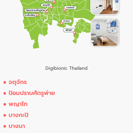
Digibionic Thailand
● จตุจักร
● ป้อมปราบศัตรูพ่าย
● พญาไท
● บางกะปิ
● บางนา