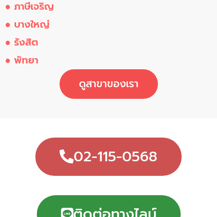
● ภาษีเจริญ
● บางใหญ่
● รังสิต
● พัทยา
ดูสาขาของเรา
02-115-0568
ติดต่อทางไลน์