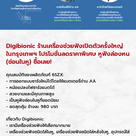
Digibionic ร้านเครื่องช่วยฟังเปิดตัวครั้งใหญ่
ในกรุงเทพฯ โปรโมชั่นลดราคาพิเศษ หูฟังล่องหน
(ซ่อนในหู) ซื้อเลย!
คุณสมบัติของผลิตภัณฑ์ 6SZX:
- การออกแบบชาร์จใหม่ได้โดยใช้แบตเตอรี่ถ่าน AA
- หม้อแปลงไฟชาร์จแบตได้
- สวยงามและมีคุณภาพสูง
- เป็นหูฟังซ่อนในหูที่ยอดนิยม
- ลดสุดคุ้ม ข้างละ 980 บาท
เกี่ยวกับ Digibionic:
- เรามีเครื่องช่วยฟังให้เลือกมากมาย
- เครื่องช่วยฟังชนิดใส่ในหู, เครื่องช่วยฟังชนิดใส่หลังใบหู, อุปกรณ์ใส่