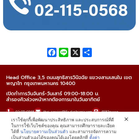
Facebook
Line
X
Share
Head Office 3,5 ถนนสุทธิสารวินิจฉัย แขวงสามเสนใน เขต
พญาไท กรุงเทพมหานคร 10400
เปิดทำการวันจันทร์-วันเสาร์ 09:00-18:00 น.
สำรองคิวล่วงหน้าหากต้องการมาในวันอาทิตย์
02-115-0568
thai_service@life.digibionic.com
@187guyvz
เราใช้คุกกี้เพื่อพัฒนาประสิทธิภาพ และประสบการณ์ที่ดี
เครื่องช่วยฟัง Mimitakara
digibionicofficialth
digibionicofficialth
ในการใช้เว็บไซต์ของคุณ คุณสามารถศึกษารายละเอียด
ได้ที่
นโยบายความเป็นส่วนตัว
และสามารถจัดการความ
digibionicTH
Lazada digibionic
Shopee Digibionic
เป็นส่วนตัวเองได้ของคุณได้เองโดยคลิกที่
ตั้งค่า