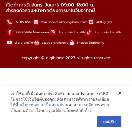
เปิดทำการวันจันทร์-วันเสาร์ 09:00-18:00 น.
สำรองคิวล่วงหน้าหากต้องการมาในวันอาทิตย์
02-115-0568
thai_service@life.digibionic.com
@187guyvz
เครื่องช่วยฟัง Mimitakara
digibionicofficialth
digibionicofficialth
digibionicTH
Lazada digibionic
Shopee Digibionic
copyright © digibionic 2023 all rights reserved
เราใช้คุกกี้เพื่อพัฒนาประสิทธิภาพ และประสบการณ์ที่ดี
ในการใช้เว็บไซต์ของคุณ คุณสามารถศึกษารายละเอียด
ได้ที่
นโยบายความเป็นส่วนตัว
และสามารถจัดการความ
เป็นส่วนตัวเองได้ของคุณได้เองโดยคลิกที่
ตั้งค่า
ยอมรับ