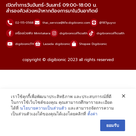
เปิดทำการวันจันทร์-วันเสาร์ 09:00-18:00 น.
สำรองคิวล่วงหน้าหากต้องการมาในวันอาทิตย์
02-115-0568
thai_service@life.digibionic.com
@187guyvz
เครื่องช่วยฟัง Mimitakara
digibionicofficialth
digibionicofficialth
digibionicTH
Lazada digibionic
Shopee Digibionic
copyright © digibionic 2023 all rights reserved
เราใช้คุกกี้เพื่อพัฒนาประสิทธิภาพ และประสบการณ์ที่ดี
ในการใช้เว็บไซต์ของคุณ คุณสามารถศึกษารายละเอียด
ได้ที่
นโยบายความเป็นส่วนตัว
และสามารถจัดการความ
เป็นส่วนตัวเองได้ของคุณได้เองโดยคลิกที่
ตั้งค่า
ยอมรับ