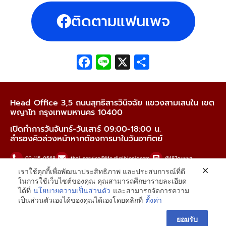
ติดตามแฟนเพจ
Facebook
Line
X
Share
Head Office 3,5 ถนนสุทธิสารวินิจฉัย แขวงสามเสนใน เขต
พญาไท กรุงเทพมหานคร 10400
เปิดทำการวันจันทร์-วันเสาร์ 09:00-18:00 น.
สำรองคิวล่วงหน้าหากต้องการมาในวันอาทิตย์
02-115-0568
thai_service@life.digibionic.com
@187guyvz
เราใช้คุกกี้เพื่อพัฒนาประสิทธิภาพ และประสบการณ์ที่ดี
เครื่องช่วยฟัง Mimitakara
digibionicofficialth
digibionicofficialth
ในการใช้เว็บไซต์ของคุณ คุณสามารถศึกษารายละเอียด
ได้ที่
นโยบายความเป็นส่วนตัว
และสามารถจัดการความ
digibionicTH
Lazada digibionic
Shopee Digibionic
เป็นส่วนตัวเองได้ของคุณได้เองโดยคลิกที่
ตั้งค่า
Contact us
ยอมรับ
copyright © digibionic 2023 all rights reserved