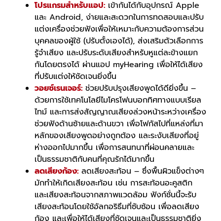
โปรแกรมสำหรับแอป:
เข้ากันได้กับอุปกรณ์ Apple
และ Android, ง่ายและสะดวกในการทดสอบและปรับ
แต่งเครื่องช่วยฟังเพื่อให้เหมาะกับความต้องการส่วน
บุคคลของผู้ใช้ (ปรับตั้งเองได้), ส่งเสริมตัวเลือกการ
รู้จำเสียง และปรับระดับเสียงสำหรับหูแต่ละข้างแยก
กันโดยตรงได้ ผ่านแอป myHearing เพื่อให้ได้เสียง
ที่ปรับแต่งให้ชัดเจนยิ่งขึ้น
วอยซ์เรนเจอร์:
ช่วยปรับปรุงเสียงพูดได้ดียิ่งขึ้น –
ด้วยการใช้เทคโนโลยีไมโครโฟนบอกทิศทางแบบเรียล
ไทม์ และการส่งสัญญาณเสียงล่วงหน้าระหว่างเครื่อง
ช่วยฟังด้านซ้ายและด้านขวา เพื่อโฟกัสไปที่แหล่งที่มา
หลักของเสียงพูดอย่างถูกต้อง และระงับเสียงที่อยู่
ห่างออกไปมากขึ้น เพื่อการสนทนาที่ผ่อนคลายและ
เป็นธรรมชาติกับคนที่คุณรักได้มากขึ้น
ลดเสียงก้อง:
ลดเสียงสะท้อน – ซึ่งพื้นผิวแข็งต่างๆ
มักทำให้เกิดเสียงสะท้อน เช่น การสะท้อนอะคูสติก
และเสียงสะท้อนจากสภาพแวดล้อม ฟังก์ชั่นนี้จะรับ
เสียงสะท้อนโดยใช้อัลกอริธึมที่ซับซ้อน เพื่อลดเสียง
ก้อง และเพื่อให้ได้เสียงที่ชัดเจนและเป็นธรรมชาติยิ่ง