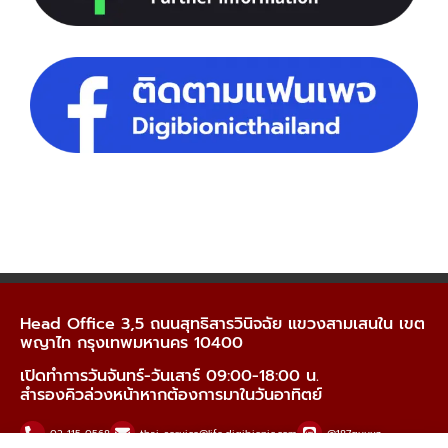
Head Office 3,5 ถนนสุทธิสารวินิจฉัย แขวงสามเสนใน เขต
พญาไท กรุงเทพมหานคร 10400
เปิดทำการวันจันทร์-วันเสาร์ 09:00-18:00 น.
สำรองคิวล่วงหน้าหากต้องการมาในวันอาทิตย์
02-115-0568
thai_service@life.digibionic.com
@187guyvz