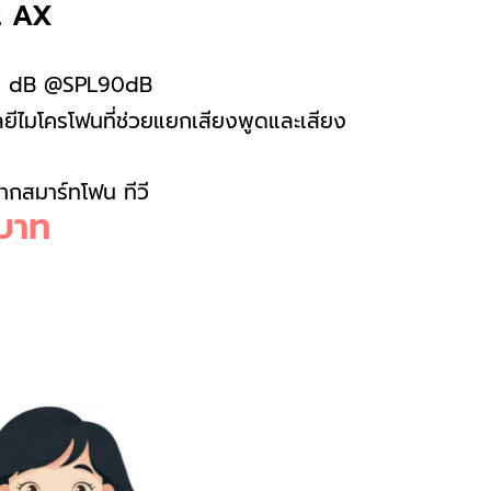
2 AX
8±5 dB @SPL90dB
ยีไมโครโฟนที่ช่วยแยกเสียงพูดและเสียง
ากสมาร์ทโฟน ทีวี
บาท