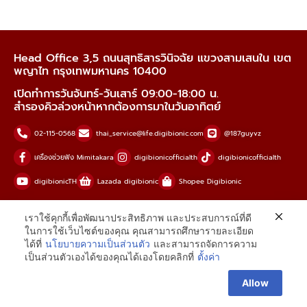
Head Office 3,5 ถนนสุทธิสารวินิจฉัย แขวงสามเสนใน เขต
พญาไท กรุงเทพมหานคร 10400
เปิดทำการวันจันทร์-วันเสาร์ 09:00-18:00 น.
สำรองคิวล่วงหน้าหากต้องการมาในวันอาทิตย์
02-115-0568
thai_service@life.digibionic.com
@187guyvz
เครื่องช่วยฟัง Mimitakara
digibionicofficialth
digibionicofficialth
digibionicTH
Lazada digibionic
Shopee Digibionic
copyright © digibionic 2023 all rights reserved
เราใช้คุกกี้เพื่อพัฒนาประสิทธิภาพ และประสบการณ์ที่ดี
ในการใช้เว็บไซต์ของคุณ คุณสามารถศึกษารายละเอียด
ได้ที่
นโยบายความเป็นส่วนตัว
และสามารถจัดการความ
เป็นส่วนตัวเองได้ของคุณได้เองโดยคลิกที่
ตั้งค่า
Allow