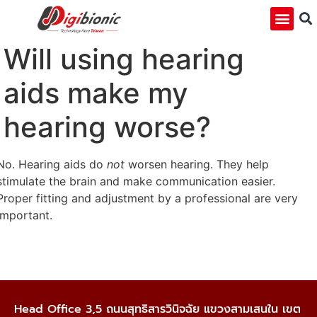
Will using hearing
aids make my
hearing worse?
No. Hearing aids do
not
worsen hearing. They help
stimulate the brain and make communication easier.
Proper fitting and adjustment by a professional are very
important.
Head Office 3,5 ถนนสุทธิสารวินิจฉัย แขวงสามเสนใน เขต