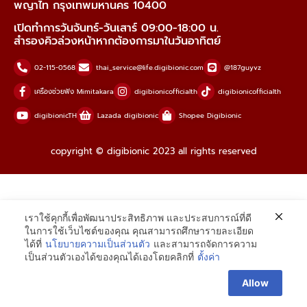
พญาไท กรุงเทพมหานคร 10400
เปิดทำการวันจันทร์-วันเสาร์ 09:00-18:00 น.
สำรองคิวล่วงหน้าหากต้องการมาในวันอาทิตย์
02-115-0568
thai_service@life.digibionic.com
@187guyvz
เครื่องช่วยฟัง Mimitakara
digibionicofficialth
digibionicofficialth
digibionicTH
Lazada digibionic
Shopee Digibionic
copyright © digibionic 2023 all rights reserved
เราใช้คุกกี้เพื่อพัฒนาประสิทธิภาพ และประสบการณ์ที่ดี
ในการใช้เว็บไซต์ของคุณ คุณสามารถศึกษารายละเอียด
ได้ที่
นโยบายความเป็นส่วนตัว
และสามารถจัดการความ
เป็นส่วนตัวเองได้ของคุณได้เองโดยคลิกที่
ตั้งค่า
Allow